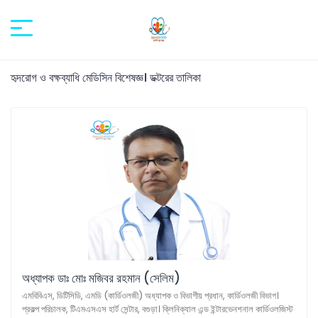
হৃদরোগ ও বক্ষব্যাধি মেডিসিন বিশেষজ্ঞ। ডক্টরের তালিকা
অধ্যাপক ডাঃ মোঃ মজিবর রহমান (সেলিম)
এমবিবিএস, ডিটিসিডি, এমডি (কার্ডিওলজী) অধ্যাপক ও বিভাগীয় প্রধান, কার্ডিওলজী বিভাগ।
প্রকল্প পরিচালক, টিএমএসএস হার্ট সেন্টার, বগুড়া। ক্লিনিক্যাল এন্ড ইন্টারভেনশনাল কার্ডিওলজিস্ট