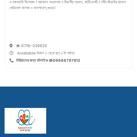
ও বক্ষব্যাধি বিশেষজ্ঞ । প্রাক্তন অধ্যাপক ও বিভাগীয় প্রধান, কার্ডিওলজী । শহীদ জিয়াউর রহমান
মেডিকেল কলেজ ও হাসপাতাল,বগুড়া।
☎️ 01716-039825
Available বিকাল ৩ থেকে রাত ৯ টা পর্যন্ত
সিরিয়ালের জন্য হটলাইনঃ ☎️09666787812