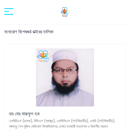
মনোরোগ বিশেষজ্ঞ। ডক্টরের তালিকা
ডাঃ মোঃ মারুফুল হক
এমবিবিএস (চমেক), বিসিএস (স্বাস্থ্য), এমসিপিএস (সাইকিয়াট্রি), এমডি (সাইকিয়াট্রি),
বঙ্গবন্ধু শেখ মুজিব মেডিকেল বিশ্ববিদ্যালয়, ঢাকা। সহকারী অধ্যাপক ও বিভাগীয় প্রধান