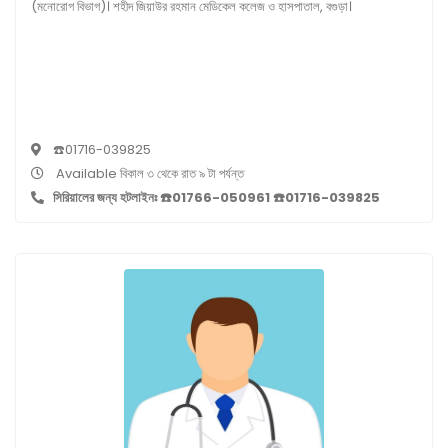
(মনোরোগ বিভাগ)। শহীদ জিয়াউর রহমান মেডিকেল কলেজ ও হাসপাতাল, বগুড়া।
☎️01716-039825
Available বিকাল ৩ থেকে রাত ৯ টা পর্যন্ত
সিরিয়ালের জন্য হটলাইনঃ ☎️01766-050961 ☎️01716-039825