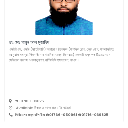
ডাঃ মোঃ মামুন আল মুজাহিদ
এমবিবিএস, এমডি (সাইকিয়াটি) মনোরোগ বিশেষজ্ঞ (মানসিক রোগ, ব্রেন রোগ, মাদকাসক্তি,
সেক্সুয়াল সমস্যা, শিশু-কিশোর মানসিক সমস্যা বিশেষজ্ঞ) সহকারী অধ্যাপক টিএমএসএস
মেডিকেল কলেজ ও রফাতুল্লাহ্ কমিউনিটি হাসপাতাল, বগুড়া ।
☎️ 01716-039825
Available বিকাল ৩ থেকে রাত ৮ টা পর্যন্ত।
সিরিয়ালের জন্য হটলাইনঃ ☎️01766-050961 ☎️01716-039825