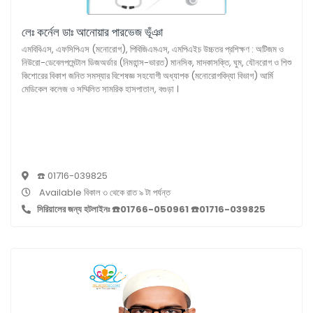
লেঃ কর্নেল ডাঃ আনোয়ার পারভেজ ভূঁঞা
এমবিবিএস, এফসিপিএস (মনোরোগ), পিবিজিএমএস, এমপিএইচ উচ্চতর প্রশিক্ষণ : অটিজম ও
নিউরো-ডেবেলপমেন্টাল ডিজঅর্ডার (নিমহান্স-ভারত) মানসিক, মাদকাসক্তি, ঘুম, যৌনরোগ ও শিশু
কিশোরের বিকাশ জনিত সমস্যার বিশেষজ্ঞ সহযোগী অধ্যাপক (মনোরোগবিদ্যা বিভাগ) আর্মি
মেডিকেল কলেজ ও সম্মিলিত সামরিক হাসপাতাল, বগুড়া ।
☎️ 01716-039825
Available বিকাল ৩ থেকে রাত ৯ টা পর্যন্ত
সিরিয়ালের জন্য হটলাইনঃ ☎️01766-050961 ☎️01716-039825