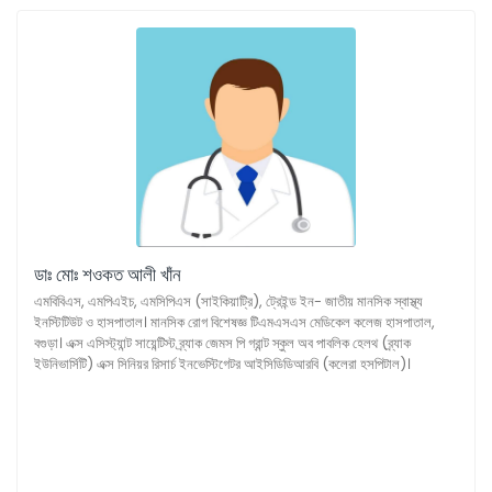
ডাঃ মোঃ শওকত আলী খাঁন
এমবিবিএস, এমপিএইচ, এমসিপিএস (সাইকিয়াট্রি), ট্রেইন্ড ইন- জাতীয় মানসিক স্বাস্থ্য
ইনস্টিটিউট ও হাসপাতাল। মানসিক রোগ বিশেষজ্ঞ টিএমএসএস মেডিকেল কলেজ হাসপাতাল,
বগুড়া। এক্স এসিস্ট্যান্ট সায়েন্টিস্ট ব্র্যাক জেমস পি গ্রান্ট স্কুল অব পাবলিক হেলথ (ব্র্যাক
ইউনিভার্সিটি) এক্স সিনিয়র রিসার্চ ইনভেস্টিগেটর আইসিডিডিআরবি (কলেরা হসপিটাল)।