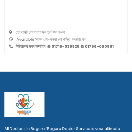
হেলথ সিটি স্পেশালাইজড হসপিটাল বগুড়া
Available বিকাল ৩টা-সন্ধ্যা ৬টা পর্যন্ত। শুত্রবার বন্ধ
সিরিয়ালের জন্য হটলাইনঃ ☎️ 01716-039825 ☎️ 01766-050961
All Doctor's In Bogura,"Bogura Doctor Service is your ultimate