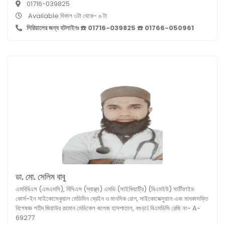
01716-039825
Available বিকাল ৩টা থেকে- ৬ টা
সিরিয়ালের জন্য হটলাইনঃ ☎️ 01716-039825 ☎️ 01766-050961
ডা. মো. সেলিম বাবু
এমবিবিএস (এমএমসি), বিসিএস (স্বাস্থ্য) এমডি (সাইকিয়াট্রি) (বিএমইউ) সার্টিফাইড
কোর্স-ইন সাইকোসেকুয়াল মেডিসিন ব্রেইন ও মানসিক রোগ, সাইকোসেক্সুয়াল এবং মাদকাসক্তি
বিশেষজ্ঞ শহীদ জিয়াউর রহমান মেডিকেল কলেজ হাসপাতাল, বগুড়া। বিএমডিসি রেজি নং- A-
69277