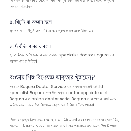
শিশু যদি দুধ বা খাবার খেতে না চায় এবং খুব দুর্বল হয়ে যায়, তাহলে দ্রুত ডাক্তার
দেখানো প্রয়োজন।
৪. খিঁচুনি বা অজ্ঞান হলে
জ্বরের সাথে খিঁচুনি হলে দেরি না করে দ্রুত হাসপাতালে নিতে হবে।
৫. দীর্ঘদিন জ্বর থাকলে
২-৩ দিনের বেশি জ্বর থাকলে একজন specialist doctor Bogura এর
পরামর্শ নেওয়া উচিত।
বগুড়ায় শিশু বিশেষজ্ঞ ডাক্তার খুঁজছেন?
বর্তমানে Bogura Doctor Service এর মাধ্যমে সহজেই child
specialist Bogura সম্পর্কিত তথ্য, doctor appointment
Bogura এবং online doctor serial Bogura সেবা পাওয়া যায়। এতে
অভিভাবকরা দ্রুত শিশু বিশেষজ্ঞ ডাক্তারের সিরিয়াল নিতে পারেন।
শিশুদের স্বাস্থ্য নিয়ে কখনো অবহেলা করা উচিত নয়। জ্বর সাধারণ সমস্যা হলেও কিছু
ক্ষেত্রে এটি গুরুতর রোগের লক্ষণ হতে পারে। তাই প্রয়োজন হলে দ্রুত শিশু বিশেষজ্ঞ