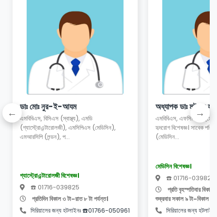
ডাঃ মোঃ নুর-ই-আযম
অধ্যাপক ডাঃ মইনুল হাস
এমবিবিএস, বিসিএস (স্বাস্থ্য), এমডি
এমবিবিএস, এফসিপিএস (মেডিস
(গ্যাস্ট্রোএন্টারোলজী), এমসিপিএস (মেডিসিন),
হৃদরোগ বিশেষজ্ঞ। সাবেক পরিচা
এমআরসিপি (লন্ডন), প...
(মেডিসিন...
মেডিসিন বিশেষজ্ঞ।
গ্যাস্ট্রোএন্টারোলজী বিশেষজ্ঞ।
☎️ 01716-039825
☎️ 01716-039825
প্রতি বৃহস্পতিবার বিকাল 
প্রতিদিন বিকাল ৩ টা-রাত ৮ টা পর্যন্ত।
শুক্রবার সকাল ৯ টা-বিকাল ৫ টা
সিরিয়ালের জন্য হটলাইনঃ ☎️01766-050961
সিরিয়ালের জন্য হটল