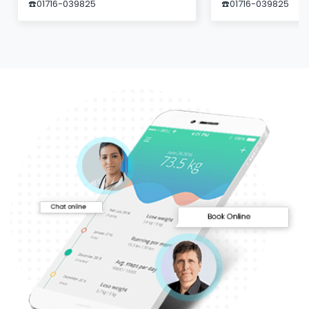
☎️01716-039825
☎️01716-039825