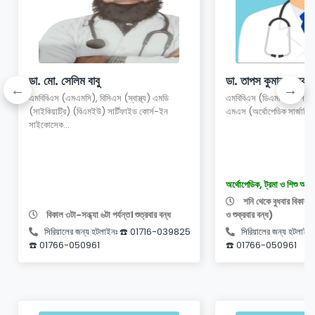
ডা. মো. সেলিম বাবু
ডা. তাপস কুমার তালুকদ
এমবিবিএস (এমএমসি), বিসিএস (স্বাস্থ্য) এমডি
এমবিবিএস (ডিএমসি), বিসিএস (স
(সাইকিয়াট্রি) (বিএমইউ) সার্টিফাইড কোর্স-ইন
এমএস (অর্থোপেডিক সার্জারি) 
সাইকোসেক...
অর্থোপেডিক, ট্রমা ও শিশু অর্থ
শনি থেকে বুধবার বিকাল ৫
বিকাল ৩টা-সন্ধ্যা ৬টা পর্যন্ত। শুত্রবার বন্ধ
ও শুক্রবার বন্ধ)
সিরিয়ালের জন্য হটলাইনঃ ☎️ 01716-039825
সিরিয়ালের জন্য হটলা
☎️ 01766-050961
☎️ 01766-050961